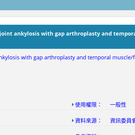
nt ankylosis with gap arthroplasty and temporal
ylosis with gap arthroplasty and temporal muscle/fas
使用權限：
一般性
資料來源：
資訊委員