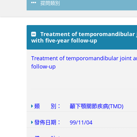
提問類別
Treatment of temporomandibular joi
with five-year follow-up
Treatment of temporomandibular joint ank
follow-up
類 別：
顳下顎關節疾病(TMD)
發佈日期：
99/11/04