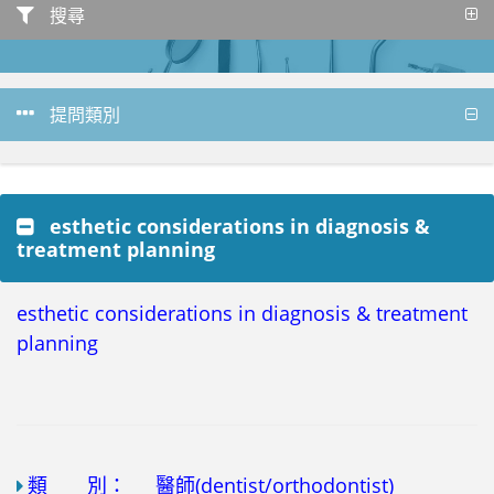
搜尋
提問類別
esthetic considerations in diagnosis &
treatment planning
esthetic considerations in diagnosis & treatment
planning
類 別：
醫師(dentist/orthodontist)