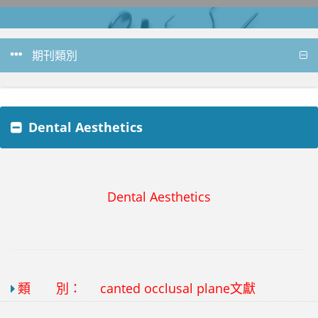
期刊類別
Dental Aesthetics
Dental Aesthetics
類 別：
canted occlusal plane文獻