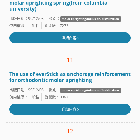
molar uprighting spring(from columbia
university)
出版日期：99/12/08
類別：
molar uprighting/intrusion/distalization
使用權限：一般性
點閱數：7273
詳細內容
11
The use of everStick as anchorage reinforcement
for orthodontic molar uprighting
出版日期：99/12/08
類別：
molar uprighting/intrusion/distalization
使用權限：一般性
點閱數：3092
詳細內容
12