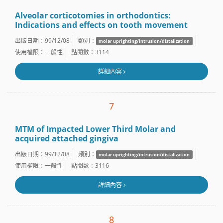
Alveolar corticotomies in orthodontics:
Indications and effects on tooth movement
出版日期：99/12/08
類別：
molar uprighting/intrusion/distalization
使用權限：一般性
點閱數：3114
詳細內容
7
MTM of Impacted Lower Third Molar and
acquired attached gingiva
出版日期：99/12/08
類別：
molar uprighting/intrusion/distalization
使用權限：一般性
點閱數：3116
詳細內容
8