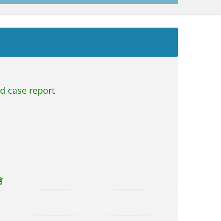
d case report
會