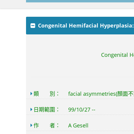
Congenital Hemifacial Hyperplasia
Congenital H
類 別：
facial asymmetries(顏
日期範圍：
99/10/27 --
作 者：
A Gesell