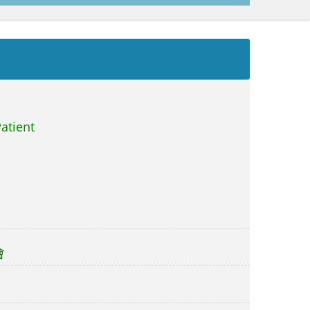
atient
會