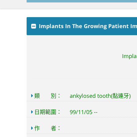
Implants In The Growing Patient Im
Impla
類 別：
ankylosed tooth(黏連牙)
日期範圍：
99/11/05 --
作 者：