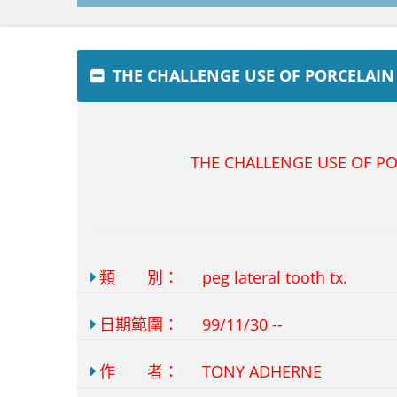
THE CHALLENGE USE OF PORCELAIN
THE CHALLENGE USE OF P
類 別：
peg lateral tooth tx.
日期範圍：
99/11/30 --
作 者：
TONY ADHERNE