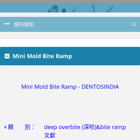
期刊類別
Mini Mold Bite Ramp
Mini Mold Bite Ramp - DENTOSINDIA
類 別：
deep overbite (深咬)&bite ramp
文獻